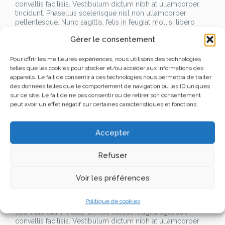
convallis facilisis. Vestibulum dictum nibh at ullamcorper
tincidunt. Phasellus scelerisque nisl non ullamcorper
pellentesque. Nunc sagittis, felis in feugiat mollis, libero
eros consectetur elit non cursus lacus nisl at dolor.
Gérer le consentement
Lorem ipsum dolor sit amet, consectetur adipiscing elit.
Sed vitae diam metus. Donec cursus magna eget sem
convallis facilisis. Vestibulum dictum nibh at ullamcorper
Pour offrir les meilleures expériences, nous utilisons des technologies
tincidunt. Phasellus scelerisque nisl non ullamcorper
telles que les cookies pour stocker et/ou accéder aux informations des
pellentesque. Nunc sagittis, felis in feugiat mollis, libero
appareils. Le fait de consentir à ces technologies nous permettra de traiter
eros consectetur elit non cursus lacus nisl at dolor.
des données telles que le comportement de navigation ou les ID uniques
Lorem ipsum dolor sit amet, consectetur adipiscing elit.
sur ce site. Le fait de ne pas consentir ou de retirer son consentement
Sed vitae diam metus. Donec cursus magna eget sem
peut avoir un effet négatif sur certaines caractéristiques et fonctions.
convallis facilisis. Vestibulum dictum nibh at ullamcorper
tincidunt. Phasellus scelerisque nisl non ullamcorper
pellentesque. Nunc sagittis, felis in feugiat mollis, libero
Accepter
eros consectetur elit non cursus lacus nisl at dolor.
Lorem ipsum dolor sit amet, consectetur adipiscing elit.
Refuser
Sed vitae diam metus. Donec cursus magna eget sem
convallis facilisis. Vestibulum dictum nibh at ullamcorper
tincidunt. Phasellus scelerisque nisl non ullamcorper
Voir les préférences
pellentesque. Nunc sagittis, felis in feugiat mollis, libero
eros consectetur elit non cursus lacus nisl at dolor.
Politique de cookies
Lorem ipsum dolor sit amet, consectetur adipiscing elit.
Sed vitae diam metus. Donec cursus magna eget sem
convallis facilisis. Vestibulum dictum nibh at ullamcorper