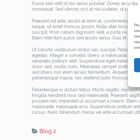
Fusce sed velit id nisi varius pulvinar. Donec arcu dui
consequat. Sed ultrices orci at nisi sodales, ut placerat
Praesent est ante, iaculis at enim at, condimentum ru
Pou
neque, sit amet rhoncus ipsum. Nulla vitae tincidunt 
coo
suscipit. Proin rutrum dignissim velit, a porta nisl ull
ces
Etiam interdum purus sed iaculis varius. Duis et congu
nav
con
Ut lobortis vestibulum lectus nec suscipit. Pellentesq
egestas. Integer a convallis libero, a malesuada risus.
venenatis pretium velit. Suspendisse eget malesuada m
dolor sed, mollis nunc. Maecenas semper pretium nequ
sed libero non enim iaculis fermentum. Aliquam vesti
pellentesque massa, nec eleifend justo rhoncus vel. Pe
Pellentesque in dictum tellus. Morbi sagittis digniss
fringilla hendrerit risus sed malesuada. Praesent sagit
posuere nec imperdiet ut, accumsan a mauris. Etiam c
malesuada, malesuada arcu. Suspendisse pretium ante l
cursus. Nunc bibendum massa vel ante accumsan ultr
Blog 2