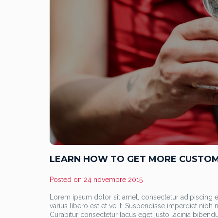
LEARN HOW TO GET MORE CUSTO
Posted on
24 novembre 2015
Lorem ipsum dolor sit amet, consectetur adipiscing eli
varius libero est et velit. Suspendisse imperdiet nib
Curabitur consectetur lacus eget justo lacinia bibendu