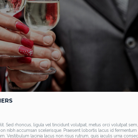
MERS
t. Sed rhoncus, ligula vel tincidunt volutpat, metus orci volutpat sem,
h non nibh accumsan scelerisque. Praesent lobortis lacus id fermentum
m. Vestibulum lacinia lacus non risus rutrum, quis iaculis urna conseq