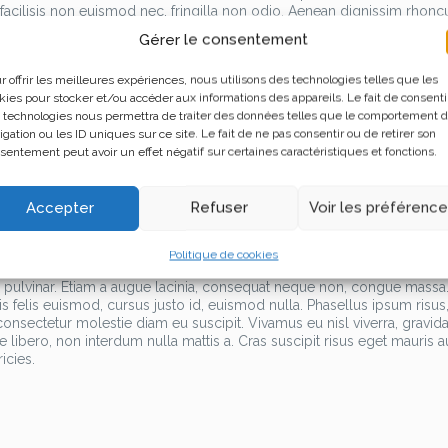
, facilisis non euismod nec, fringilla non odio. Aenean dignissim rhonc
 leo ultrices.
Gérer le consentement
trum dolor. Etiam accumsan lacinia neque eu rhoncus. Proin vitae feugi
r offrir les meilleures expériences, nous utilisons des technologies telles que les
mi, rhoncus pellentesque arcu. Pellentesque ut sem sit amet libero mol
kies pour stocker et/ou accéder aux informations des appareils. Le fait de consenti
amcorper non. Praesent volutpat mattis metus, ut gravida risus fringilla s
 technologies nous permettra de traiter des données telles que le comportement 
e ligula.
igation ou les ID uniques sur ce site. Le fait de ne pas consentir ou de retirer son
sentement peut avoir un effet négatif sur certaines caractéristiques et fonctions.
ue habitant morbi tristique senectus et netus et malesuada fames ac tu
 Nam eu lacus nibh. Nulla eu aliquam nunc. Duis eros eros, porta ac nis
assa. Aenean mollis sed nisi eget congue. Integer id eros egestas, ul
Accepter
Refuser
Voir les préférenc
e nec volutpat. Donec sit amet porttitor risus, ut vestibulum eros. 
bulum consequat nisi, ac egestas lorem vehicula sed. Etiam placerat
llentesque quis tristique nibh.
Politique de cookies
im pulvinar. Etiam a augue lacinia, consequat neque non, congue mass
tis felis euismod, cursus justo id, euismod nulla. Phasellus ipsum risus
onsectetur molestie diam eu suscipit. Vivamus eu nisl viverra, gravid
ibero, non interdum nulla mattis a. Cras suscipit risus eget mauris a
icies.