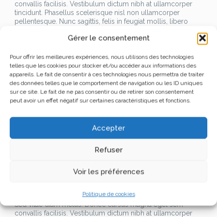
convallis facilisis. Vestibulum dictum nibh at ullamcorper
tincidunt. Phasellus scelerisque nisl non ullamcorper
pellentesque. Nunc sagittis, felis in feugiat mollis, libero
eros consectetur elit non cursus lacus nisl at dolor.
Gérer le consentement
Lorem ipsum dolor sit amet, consectetur adipiscing elit.
Sed vitae diam metus. Donec cursus magna eget sem
convallis facilisis. Vestibulum dictum nibh at ullamcorper
Pour offrir les meilleures expériences, nous utilisons des technologies
tincidunt. Phasellus scelerisque nisl non ullamcorper
telles que les cookies pour stocker et/ou accéder aux informations des
pellentesque. Nunc sagittis, felis in feugiat mollis, libero
appareils. Le fait de consentir à ces technologies nous permettra de traiter
eros consectetur elit non cursus lacus nisl at dolor.
des données telles que le comportement de navigation ou les ID uniques
Lorem ipsum dolor sit amet, consectetur adipiscing elit.
sur ce site. Le fait de ne pas consentir ou de retirer son consentement
Sed vitae diam metus. Donec cursus magna eget sem
peut avoir un effet négatif sur certaines caractéristiques et fonctions.
convallis facilisis. Vestibulum dictum nibh at ullamcorper
tincidunt. Phasellus scelerisque nisl non ullamcorper
pellentesque. Nunc sagittis, felis in feugiat mollis, libero
Accepter
eros consectetur elit non cursus lacus nisl at dolor.
Lorem ipsum dolor sit amet, consectetur adipiscing elit.
Refuser
Sed vitae diam metus. Donec cursus magna eget sem
convallis facilisis. Vestibulum dictum nibh at ullamcorper
tincidunt. Phasellus scelerisque nisl non ullamcorper
Voir les préférences
pellentesque. Nunc sagittis, felis in feugiat mollis, libero
eros consectetur elit non cursus lacus nisl at dolor.
Politique de cookies
Lorem ipsum dolor sit amet, consectetur adipiscing elit.
Sed vitae diam metus. Donec cursus magna eget sem
convallis facilisis. Vestibulum dictum nibh at ullamcorper