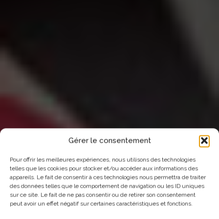
Gérer le consentement
Pour offrir les meilleures expériences, nous utilisons des technologies
telles que les cookies pour stocker et/ou accéder aux informations des
appareils. Le fait de consentir à ces technologies nous permettra de traiter
17-19.08.2018
des données telles que le comportement de navigation ou les ID uniques
sur ce site. Le fait de ne pas consentir ou de retirer son consentement
AU
peut avoir un effet négatif sur certaines caractéristiques et fonctions.
ONFERENCE IN ISTANBUL