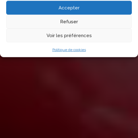
PHP C
Accepter
REGISTER
WATCH VIDEO
Refuser
Voir les préférences
Politique de cookies