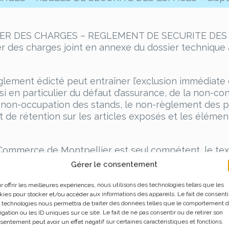
 CAHIER DES CHARGES – REGLEMENT DE SECURITE DES 
er des charges joint en annexe du dossier technique 
èglement édicté peut entraîner l’exclusion immédiat
si en particulier du défaut d’assurance, de la non-co
a non-occupation des stands, le non-règlement des 
it de rétention sur les articles exposés et les éléme
e Commerce de Montpellier est seul compétent, le te
Gérer le consentement
r offrir les meilleures expériences, nous utilisons des technologies telles que les
urner cette attestation dûment complétée et signée 
kies pour stocker et/ou accéder aux informations des appareils. Le fait de consenti
té applicables à l’exposition et contenues dans le r
 technologies nous permettra de traiter des données telles que le comportement 
les sous-traitants intervenant pour le compte de l’e
igation ou les ID uniques sur ce site. Le fait de ne pas consentir ou de retirer son
sentement peut avoir un effet négatif sur certaines caractéristiques et fonctions.