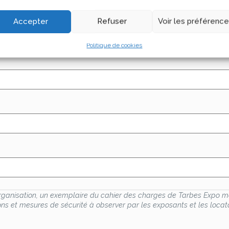
er une attestation d’assurance si nécessaire : respon
res au déroulement du salon.
Accepter
Refuser
Voir les préférenc
Politique de cookies
rganisation, un exemplaire du cahier des charges de Tarbes Expo met
ons et mesures de sécurité à observer par les exposants et les locat