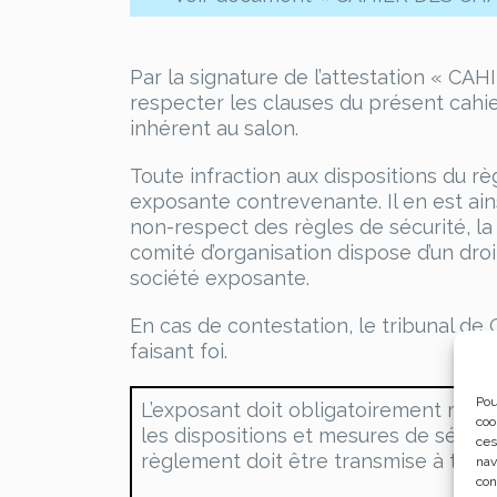
Par la signature de l’attestation «
respecter les clauses du présent cahi
inhérent au salon.
Toute infraction aux dispositions du r
exposante contrevenante. Il en est ain
non-respect des règles de sécurité, l
comité d’organisation dispose d’un dro
société exposante.
En cas de contestation, le tribunal d
faisant foi.
Pou
L’exposant doit obligatoirement reto
coo
les dispositions et mesures de sécuri
ces
règlement doit être transmise à tous 
nav
con