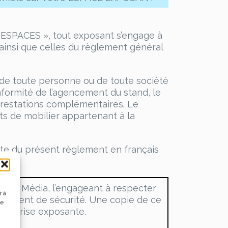
ESPACES », tout exposant s’engage à
ainsi que celles du règlement général
e de toute personne ou de toute société
nformité de l’agencement du stand, le
prestations complémentaires. Le
nts de mobilier appartenant à la
xte du présent règlement en français
à AP Média, l’engageant à respecter
r à
èglement de sécurité. Une copie de ce
de
ntreprise exposante.