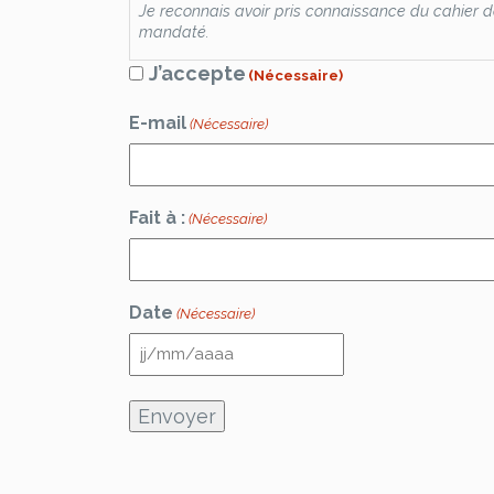
Je reconnais avoir pris connaissance du cahier de
mandaté.
J’accepte
(Nécessaire)
E-mail
(Nécessaire)
Fait à :
(Nécessaire)
Date
(Nécessaire)
JJ
slash
MM
slash
AAAA